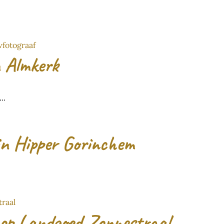
n Almkerk
..
in Hipper Gorinchem
op Landgoed Zonnestraal