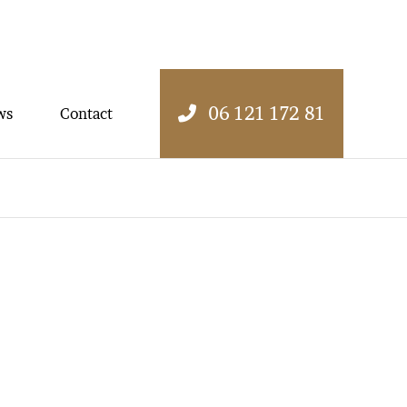
06 121 172 81
ws
Contact