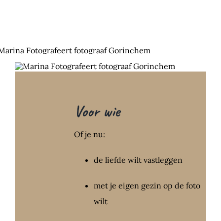
Voor wie
Of je nu:
de liefde wilt vastleggen
met je eigen gezin op de foto
wilt