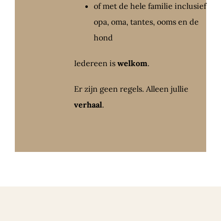
of met de hele familie inclusief
opa, oma, tantes, ooms en de
hond
Iedereen is
welkom
.
Er zijn geen regels. Alleen jullie
verhaal
.