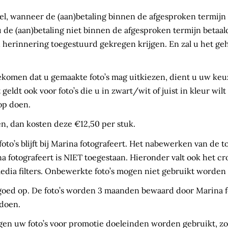
ieel, wanneer de (aan)betaling binnen de afgesproken termij
 u de (aan)betaling niet binnen de afgesproken termijn betaal
en herinnering toegestuurd gekregen krijgen. En zal u het 
ekomen dat u gemaakte foto’s mag uitkiezen, dient u uw ke
eldt ook voor foto’s die u in zwart/wit of juist in kleur wi
op doen.
en, dan kosten deze €12,50 per stuk.
oto’s blijft bij Marina fotografeert. Het nabewerken van de 
 fotografeert is NIET toegestaan. Hieronder valt ook het c
edia filters. Onbewerkte foto’s mogen niet gebruikt worden 
g goed op. De foto’s worden 3 maanden bewaard door Marina f
doen.
n uw foto’s voor promotie doeleinden worden gebruikt, zoal