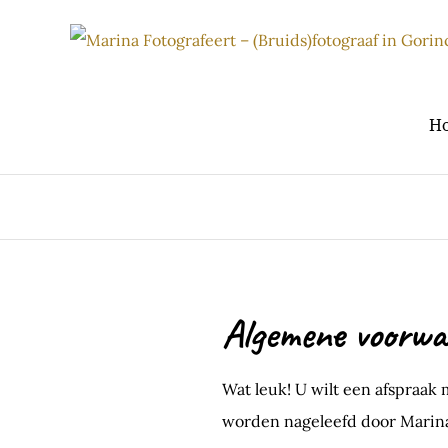
Ga
naar
inhoud
H
Algemene voorw
Wat leuk! U wilt een afspraak
worden nageleefd door Marina