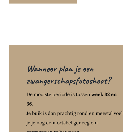
Wanneer plan je een
zwangerschapsfotoshoot?
De mooiste periode is tussen
week 32 en
36
.
Je buik is dan prachtig rond en meestal voel
je je nog comfortabel genoeg om