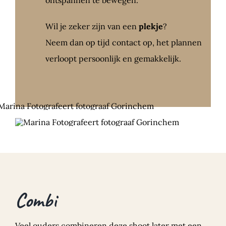
ontspannen te bewegen.
Wil je zeker zijn van een
plekje
?
Neem dan op tijd contact op, het plannen
verloopt persoonlijk en gemakkelijk.
Combi
Veel ouders combineren deze shoot later met een