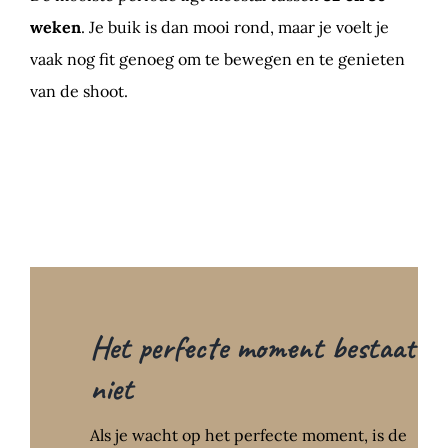
weken
. Je buik is dan mooi rond, maar je voelt je
vaak nog fit genoeg om te bewegen en te genieten
van de shoot.
Het perfecte moment bestaat
niet
Als je wacht op het perfecte moment, is de