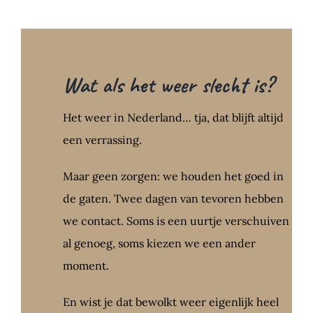
Wat als het weer slecht is?
Het weer in Nederland… tja, dat blijft altijd
een verrassing.
Maar geen zorgen: we houden het goed in
de gaten. Twee dagen van tevoren hebben
we contact. Soms is een uurtje verschuiven
al genoeg, soms kiezen we een ander
moment.
En wist je dat bewolkt weer eigenlijk heel