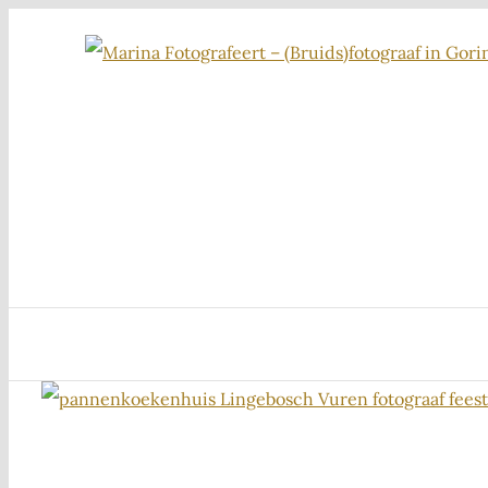
Ga
naar
inhoud