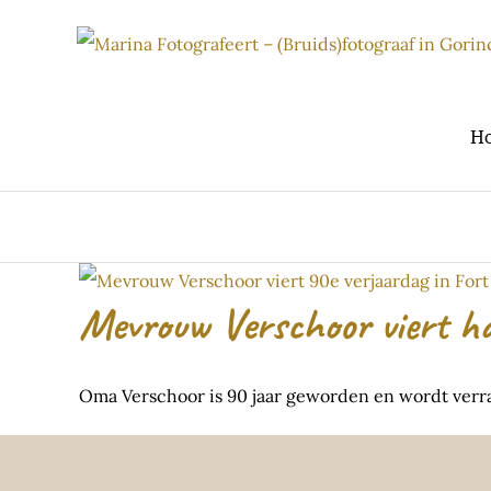
Ga
naar
inhoud
H
Mevrouw Verschoor viert ha
Oma Verschoor is 90 jaar geworden en wordt verras