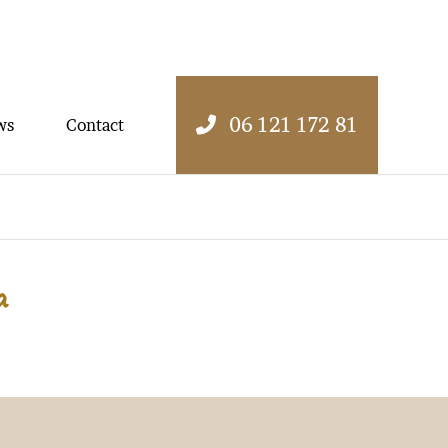
06 121 172 81
ws
Contact
a