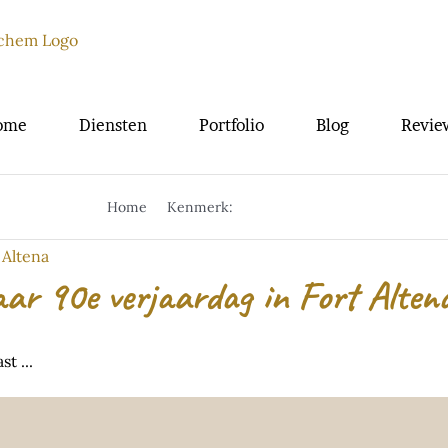
ome
Diensten
Portfolio
Blog
Revie
Home
Kenmerk:
familie fotograaf
ar 90e verjaardag in Fort Alten
t ...